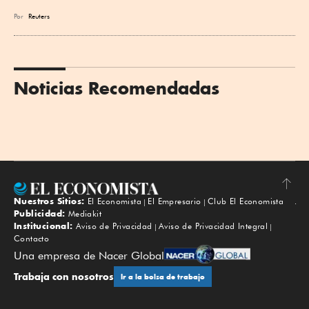
Por
Reuters
Noticias Recomendadas
Nuestros Sitios:
El Economista
El Empresario
Club El Economista
Subir
Publicidad:
Mediakit
Institucional:
Aviso de Privacidad
Aviso de Privacidad Integral
Contacto
Una empresa de Nacer Global
Trabaja con nosotros
Ir a la bolsa de trabajo