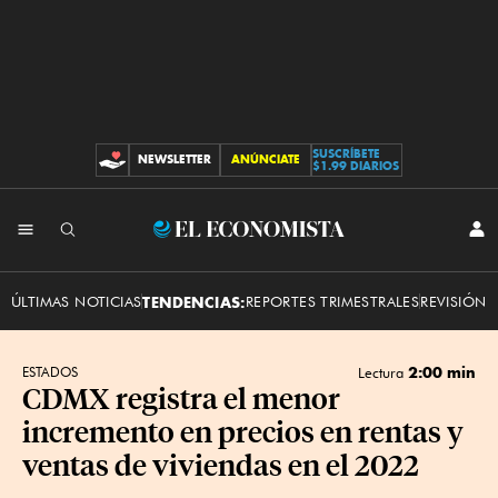
SUSCRÍBETE
NEWSLETTER
ANÚNCIATE
CONTRIBUCIONES
$1.99 DIARIOS
INI
El
SES
Economista
ÚLTIMAS NOTICIAS
TENDENCIAS:
REPORTES TRIMESTRALES
REVISIÓN 
2:00 min
ESTADOS
Lectura
CDMX registra el menor
incremento en precios en rentas y
ventas de viviendas en el 2022