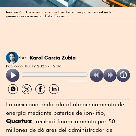
Innovación. Las energías renovables tienen un papel crucial en la
generación de energía. Foto: Cortesía
Karol García Zubía
Por:
Publicado:
08.12.2025 - 12:06
ReadSpeaker
Compartir
Compartir
Compartir
Compartir
por
por
por
por
WhatsApp
Twitter
Facebook
Linkedin
La mexicana dedicada al almacenamiento de
energía mediante baterías de ion-litio,
Quartux
, recibirá financiamiento por 50
millones de dólares del administrador de