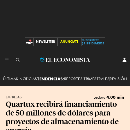
SUSCRÍBETE
NEWSLETTER
ANÚNCIATE
CONTRIBUCIONES
$1.99 DIARIOS
INI
El
SES
Economista
ÚLTIMAS NOTICIAS
TENDENCIAS:
REPORTES TRIMESTRALES
REVISIÓN 
4:00 min
EMPRESAS
Lectura
Quartux recibirá financiamiento
de 50 millones de dólares para
proyectos de almacenamiento de
energía