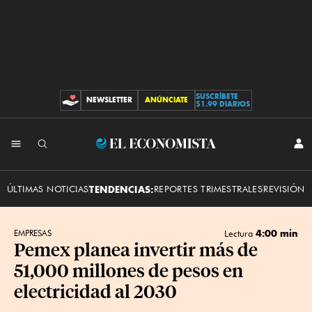
SUSCRÍBETE
NEWSLETTER
ANÚNCIATE
CONTRIBUCIONES
$1.99 DIARIOS
INI
El
SES
Economista
ÚLTIMAS NOTICIAS
TENDENCIAS:
REPORTES TRIMESTRALES
REVISIÓN 
4:00 min
EMPRESAS
Lectura
Pemex planea invertir más de
51,000 millones de pesos en
electricidad al 2030