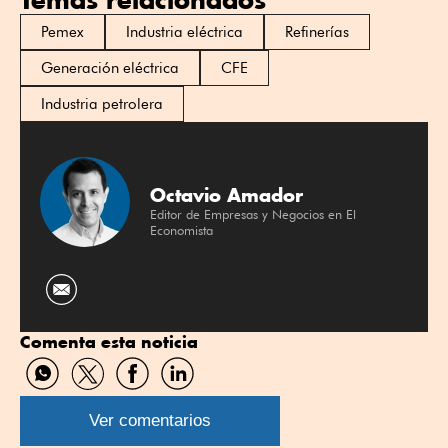
Pemex
Industria eléctrica
Refinerías
Generación eléctrica
CFE
Industria petrolera
Octavio Amador
Editor de Empresas y Negocios en El
Economista
Comenta esta noticia
Compartir
Compartir
Compartir
Compartir
por
por
por
por
WhatsApp
Twitter
Facebook
Linkedin
Ver comentarios