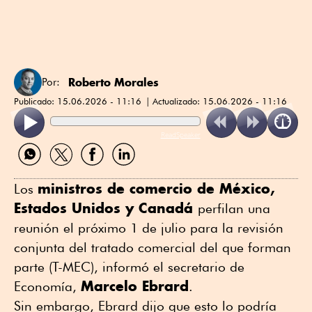
Roberto Morales
Por:
Publicado:
15.06.2026 - 11:16
Actualizado:
15.06.2026 - 11:16
ReadSpeaker
Compartir
Compartir
Compartir
Compartir
por
por
por
por
WhatsApp
Twitter
Facebook
Linkedin
ministros de comercio de México,
Los
Estados Unidos y Canadá
perfilan una
reunión el próximo 1 de julio para la revisión
conjunta del tratado comercial del que forman
parte (T-MEC), informó el secretario de
Marcelo Ebrard
Economía,
.
Sin embargo, Ebrard dijo que esto lo podría