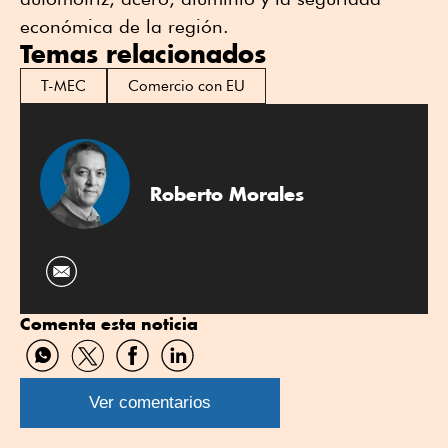
económica de la región.
Temas relacionados
T-MEC
Comercio con EU
Roberto Morales
Comenta esta noticia
Compartir
Compartir
Compartir
Compartir
por
por
por
por
WhatsApp
Twitter
Facebook
Linkedin
Ver comentarios