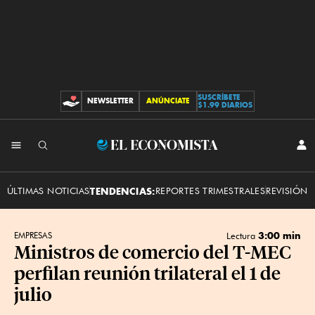
SUSCRÍBETE
NEWSLETTER
ANÚNCIATE
CONTRIBUCIONES
$1.99 DIARIOS
INI
El
SES
Economista
ÚLTIMAS NOTICIAS
TENDENCIAS:
REPORTES TRIMESTRALES
REVISIÓN 
3:00 min
EMPRESAS
Lectura
Ministros de comercio del T-MEC
perfilan reunión trilateral el 1 de
julio