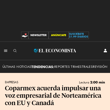
SUSCRÍBETE
NEWSLETTER
ANÚNCIATE
CONTRIBUCIONES
$1.99 DIARIOS
INI
El
SES
Economista
ÚLTIMAS NOTICIAS
TENDENCIAS:
REPORTES TRIMESTRALES
REVISIÓN 
2:00 min
EMPRESAS
Lectura
Coparmex acuerda impulsar una
voz empresarial de Norteamérica
con EU y Canadá