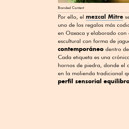
Branded Content
mezcal Mitre
Por ello, el
se
uno de los regalos más codi
en Oaxaca y elaborado con 
escultural con forma de jag
contemporáneo
dentro de 
Cada etiqueta es una crónica 
hornos de piedra, donde el 
en la molienda tradicional q
perfil sensorial equilib