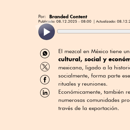
Branded Content
Por:
Publicado:
08.12.2025 - 08:00
Actualizado:
08.12.
Compartir
El mezcal en México tiene un
por
cultural, social y econó
WhatsApp
Compartir
mexicana, ligado a la histor
por
Twitter
socialmente, forma parte esen
Compartir
por
rituales y reuniones.
Facebook
Compartir
Económicamente, también re
por
numerosas comunidades produ
Linkedin
través de la exportación.