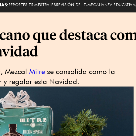
IAS:
REPORTES TRIMESTRALES
REVISIÓN DEL T-MEC
ALIANZA EDUCATIVA
cano que destaca com
avidad
er, Mezcal
Mitre
se consolida como la
 y regalar esta Navidad.