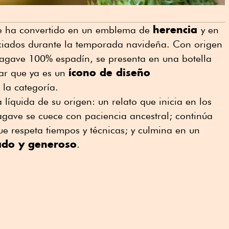
herencia
 ha convertido en un emblema de
y en
ciados durante la temporada navideña. Con origen
agave 100% espadín, se presenta en una botella
ícono de diseño
uar que ya es un
la categoría.
líquida de su origen: un relato que inicia en los
agave se cuece con paciencia ancestral; continúa
ue respeta tiempos y técnicas; y culmina en un
rado y generoso
.