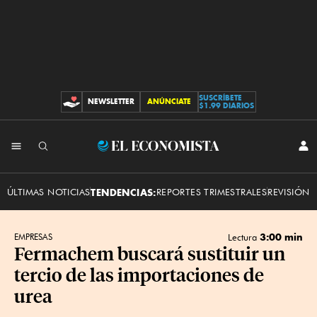
SUSCRÍBETE
NEWSLETTER
ANÚNCIATE
CONTRIBUCIONES
$1.99 DIARIOS
INI
El
SES
Economista
ÚLTIMAS NOTICIAS
TENDENCIAS:
REPORTES TRIMESTRALES
REVISIÓN 
3:00 min
EMPRESAS
Lectura
Fermachem buscará sustituir un
tercio de las importaciones de
urea