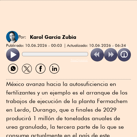
Karol García Zubía
Por:
Publicado:
10.06.2026 - 00:03
Actualizado:
10.06.2026 - 06:34
ReadSpeaker
Compartir
Compartir
Compartir
Compartir
por
por
por
por
WhatsApp
Twitter
Facebook
Linkedin
México avanza hacia la autosuficiencia en
fertilizantes y un ejemplo es el arranque de los
trabajos de ejecución de la planta Fermachem
en Lerdo, Durango, que a finales de 2029
producirá 1 millón de toneladas anuales de
urea granulada, la tercera parte de lo que se
consume actualmente en el país de este