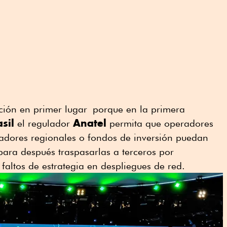
ción en primer lugar porque en la primera
sil
Anatel
el regulador
permita que operadores
radores regionales o fondos de inversión puedan
 para después traspasarlas a terceros por
faltos de estrategia en despliegues de red.