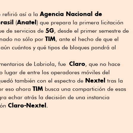
Agencia Nacional de
 refirió así a la
rasil
Anatel
(
) que prepara la primera licitación
5G
ue de servicios de
, desde el primer semestre de
TIM
ionado no sólo por
, ante el hecho de que el
aún cuántos y qué tipos de bloques pondrá al
Claro
comentarios de Labriola, fue
, que no hace
 lugar de entre los operadores móviles del
Nextel
quedó también con el espectro de
tras la
TIM
or eso ahora
busca una compartición de esas
ogra echar atrás la decisión de una instancia
Claro-Nextel
sión
.