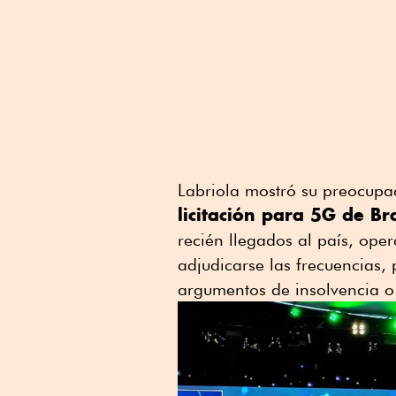
Labriola mostró su preocupa
licitación para 5G de Bra
recién llegados al país, ope
adjudicarse las frecuencias,
argumentos de insolvencia o 