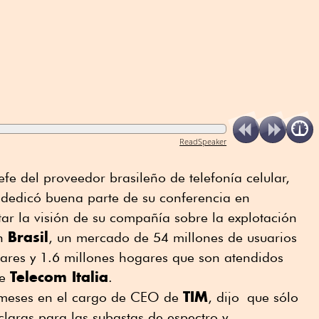
ReadSpeaker
jefe del proveedor brasileño de telefonía celular,
 dedicó buena parte de su conferencia en
ar la visión de su compañía sobre la explotación
Brasil
en
, un mercado de 54 millones de usuarios
ares y 1.6 millones hogares que son atendidos
Telecom Italia
de
.
TIM
e meses en el cargo de CEO de
, dijo que sólo
claras para las subastas de espectro y