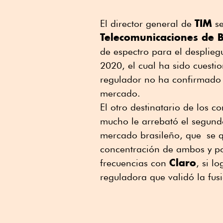
TIM
El director general de
se
Telecomunicaciones de B
de espectro para el desplieg
2020, el cual ha sido cuest
regulador no ha confirmado 
mercado.
El otro destinatario de los 
mucho le arrebató el segundo
mercado brasileño, que se 
concentración de ambos y p
Claro
frecuencias con
, si l
reguladora que validó la fu