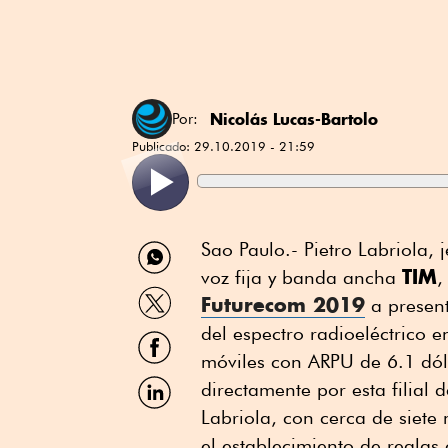
Nicolás Lucas-Bartolo
Por:
Publicado:
29.10.2019 - 21:59
Compartir
Sao Paulo.- Pietro Labriola, 
por
TIM
voz fija y banda ancha
,
WhatsApp
Compartir
Futurecom 2019
a present
por
Twitter
del espectro radioeléctrico 
Compartir
por
móviles con ARPU de 6.1 dól
Facebook
Compartir
directamente por esta filial 
por
Labriola, con cerca de siet
Linkedin
el establecimiento de reglas 