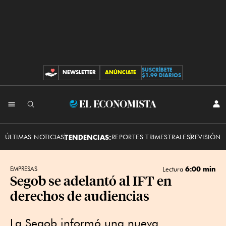
SUSCRÍBETE
NEWSLETTER
ANÚNCIATE
CONTRIBUCIONES
$1.99 DIARIOS
INI
El
SES
Economista
ÚLTIMAS NOTICIAS
TENDENCIAS:
REPORTES TRIMESTRALES
REVISIÓN 
6:00 min
EMPRESAS
Lectura
Segob se adelantó al IFT en
derechos de audiencias
La Segob informó una nueva