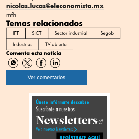
nicolas.lucas@eleconomista.mx
mfh
Temas relacionados
IFT
SICT
Sector industrial
Segob
Industrias
TV abierta
Comenta esta noticia
Compartir
Compartir
Compartir
Compartir
por
por
por
por
WhatsApp
Twitter
Facebook
Linkedin
Ver comentarios
Únete infórmate descubre
Suscríbete a nuestros
Newsletters
Ve a nuestros Newsletters
REGÍSTRATE AQUÍ