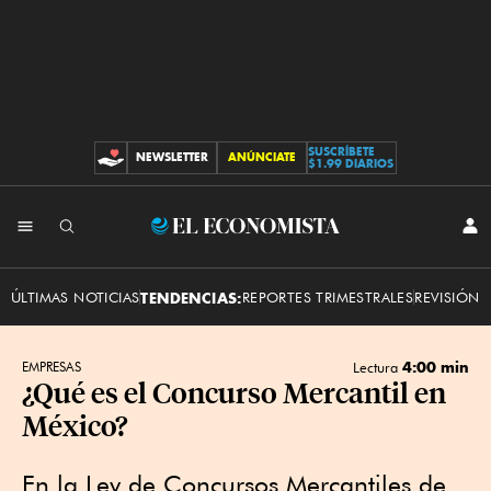
SUSCRÍBETE
NEWSLETTER
ANÚNCIATE
CONTRIBUCIONES
$1.99 DIARIOS
INI
El
SES
Economista
ÚLTIMAS NOTICIAS
TENDENCIAS:
REPORTES TRIMESTRALES
REVISIÓN 
4:00 min
EMPRESAS
Lectura
¿Qué es el Concurso Mercantil en
México?
En la Ley de Concursos Mercantiles de