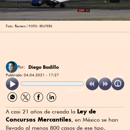
Foto: Reuters
FOTO: REUTERS
Diego Badillo
Por:
Publicado:
04.04.2021 - 17:27
ReadSpeaker
Compartir
Compartir
Compartir
Compartir
por
por
por
por
WhatsApp
Twitter
Facebook
Linkedin
Ley de
A casi 21 años de creada la
Concursos Mercantiles
, en México se han
llevado al menos 800 casos de ese tipo,