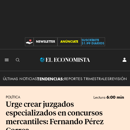
SUSCRÍBETE
NEWSLETTER
ANÚNCIATE
CONTRIBUCIONES
$1.99 DIARIOS
INI
El
SES
Economista
ÚLTIMAS NOTICIAS
TENDENCIAS:
REPORTES TRIMESTRALES
REVISIÓN 
6:00 min
POLÍTICA
Lectura
Urge crear juzgados
especializados en concursos
mercantiles: Fernando Pérez
Correa