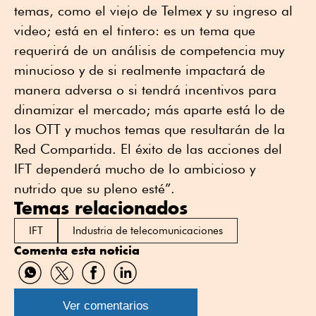
temas, como el viejo de Telmex y su ingreso al
video; está en el tintero: es un tema que
requerirá de un análisis de competencia muy
minucioso y de si realmente impactará de
manera adversa o si tendrá incentivos para
dinamizar el mercado; más aparte está lo de
los OTT y muchos temas que resultarán de la
Red Compartida. El éxito de las acciones del
IFT dependerá mucho de lo ambicioso y
nutrido que su pleno esté”.
Temas relacionados
IFT
Industria de telecomunicaciones
Comenta esta noticia
Compartir
Compartir
Compartir
Compartir
por
por
por
por
WhatsApp
Twitter
Facebook
Linkedin
Ver comentarios