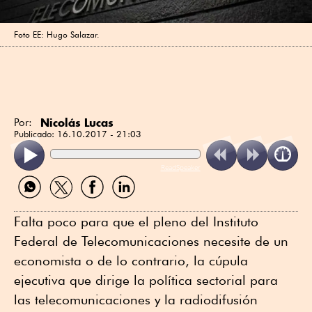
Foto EE: Hugo Salazar.
Nicolás Lucas
Por:
Publicado:
16.10.2017 - 21:03
ReadSpeaker
Compartir
Compartir
Compartir
Compartir
por
por
por
por
WhatsApp
Twitter
Facebook
Linkedin
Falta poco para que el pleno del Instituto
Federal de Telecomunicaciones necesite de un
economista o de lo contrario, la cúpula
ejecutiva que dirige la política sectorial para
las telecomunicaciones y la radiodifusión