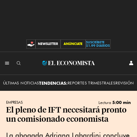
SUSCRÍBETE
NEWSLETTER
ANÚNCIATE
CONTRIBUCIONES
$1.99 DIARIOS
INI
El
SES
Economista
ÚLTIMAS NOTICIAS
TENDENCIAS:
REPORTES TRIMESTRALES
REVISIÓN 
5:00 min
EMPRESAS
Lectura
El pleno de IFT necesitará pronto
un comisionado economista
La abogada Adriana Labardini concluye