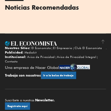
Noticias Recomendadas
Nuestros Sitios:
El Economista
El Empresario
Club El Economista
Subir
Publicidad:
Mediakit
Institucional:
Aviso de Privacidad
Aviso de Privacidad Integral
Contacto
Una empresa de Nacer Global
Trabaja con nosotros
Ir a la bolsa de trabajo
Newsletter.
Suscríbete a nuestros
Regístrate aquí