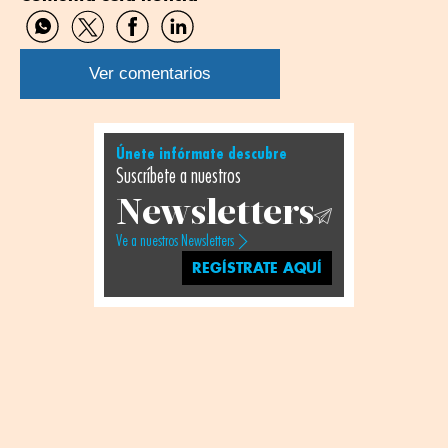
Compartir
Compartir
Compartir
Compartir
por
por
por
por
WhatsApp
Twitter
Facebook
Linkedin
Ver comentarios
Únete infórmate descubre
Suscríbete a nuestros
Newsletters
Ve a nuestros Newsletters
REGÍSTRATE AQUÍ