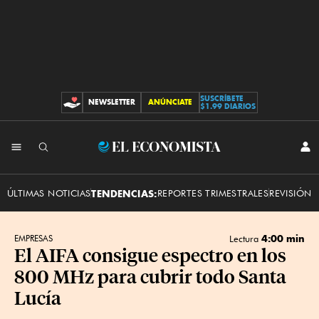
SUSCRÍBETE
NEWSLETTER
ANÚNCIATE
CONTRIBUCIONES
$1.99 DIARIOS
INI
El
SES
Economista
ÚLTIMAS NOTICIAS
TENDENCIAS:
REPORTES TRIMESTRALES
REVISIÓN 
4:00 min
EMPRESAS
Lectura
El AIFA consigue espectro en los
800 MHz para cubrir todo Santa
Lucía