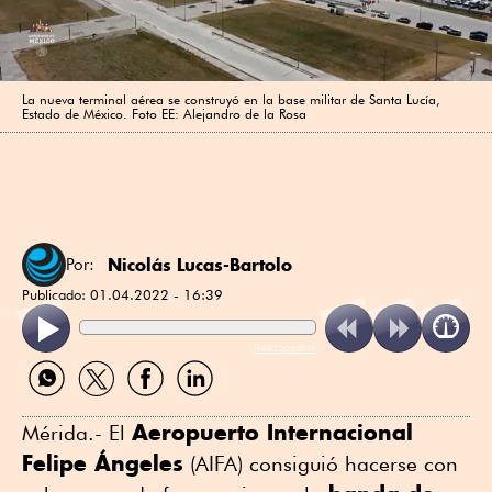
La nueva terminal aérea se construyó en la base militar de Santa Lucía,
Estado de México. Foto EE: Alejandro de la Rosa
Nicolás Lucas-Bartolo
Por:
Publicado:
01.04.2022 - 16:39
ReadSpeaker
Compartir
Compartir
Compartir
Compartir
por
por
por
por
WhatsApp
Twitter
Facebook
Linkedin
Aeropuerto Internacional
Mérida.- El
Felipe Ángeles
(AIFA) consiguió hacerse con