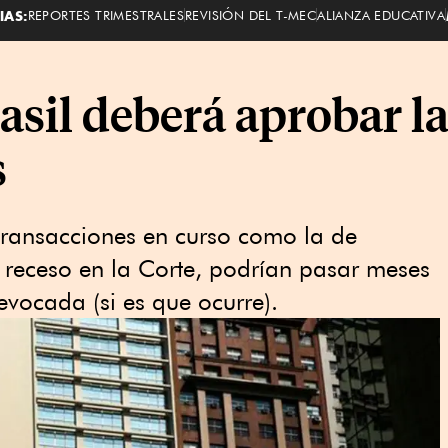
IAS:
REPORTES TRIMESTRALES
REVISIÓN DEL T-MEC
ALIANZA EDUCATIVA
asil deberá aprobar l
s
 transacciones en curso como la de
 receso en la Corte, podrían pasar meses
evocada (si es que ocurre).