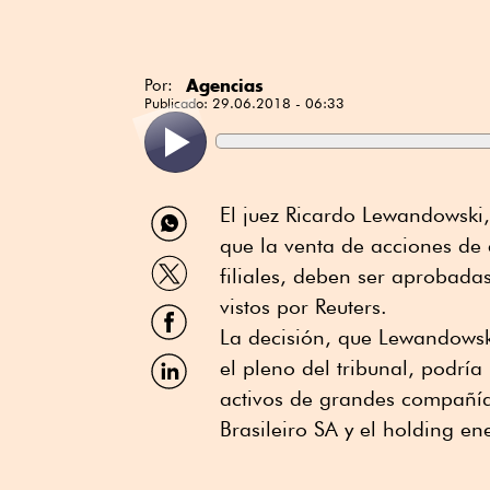
Agencias
Por:
Publicado:
29.06.2018 - 06:33
Compartir
El juez Ricardo Lewandowski,
por
que la venta de acciones de 
WhatsApp
Compartir
filiales, deben ser aprobada
por
Twitter
vistos por Reuters.
Compartir
por
La decisión, que Lewandowsk
Facebook
Compartir
el pleno del tribunal, podrí
por
activos de grandes compañía
Linkedin
Brasileiro SA y el holding ene