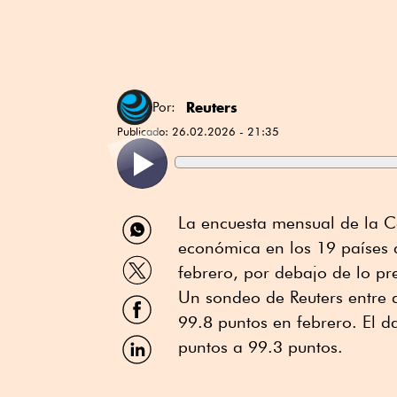
Reuters
Por:
Publicado:
26.02.2026 - 21:35
Compartir
La encuesta mensual de la C
por
económica en los 19 países 
WhatsApp
Compartir
febrero, por debajo de lo pre
por
Twitter
Un sondeo de Reuters entre an
Compartir
por
99.8 puntos en febrero. El d
Facebook
Compartir
puntos a 99.3 puntos.
por
Linkedin