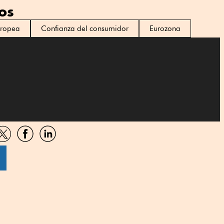
os
uropea
Confianza del consumidor
Eurozona
artir
Compartir
Compartir
Compartir
por
por
por
sApp
Twitter
Facebook
Linkedin