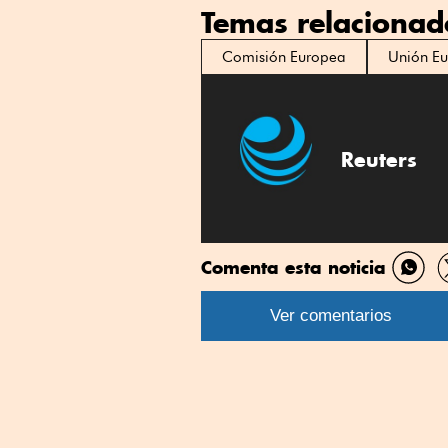
Temas relacionad
Comisión Europea
Unión E
Reuters
Comenta esta noticia
Comp
por
Ver comentarios
What