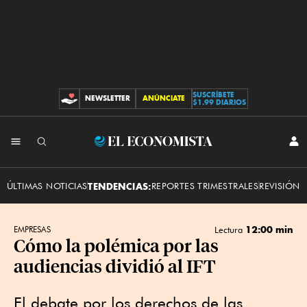
SUSCRÍBETE
NEWSLETTER
ANÚNCIATE
CONTRIBUCIONES
$1.99 DIARIOS
INI
El
SES
Economista
ÚLTIMAS NOTICIAS
TENDENCIAS:
REPORTES TRIMESTRALES
REVISIÓN 
12:00 min
EMPRESAS
Lectura
Cómo la polémica por las
audiencias dividió al IFT
El debate por los derechos de las