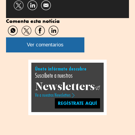
Compartir
Compartir
por
por
Comenta esta noticia
Twitter
Linkedin
Compartir
Compartir
Compartir
Compartir
por
por
por
por
WhatsApp
Twitter
Facebook
Linkedin
Ver comentarios
Únete infórmate descubre
Suscríbete a nuestros
Newsletters
Ve a nuestros Newsletters
REGÍSTRATE AQUÍ