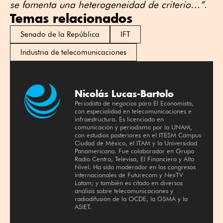
se fomenta una heterogeneidad de criterio…”.
Temas relacionados
Senado de la República
IFT
Industria de telecomunicaciones
Nicolás Lucas-Bartolo
Periodista de negocios para El Economista,
con especialidad en telecomunicaciones e
infraestructura. Es licenciado en
comunicación y periodismo por la UNAM,
con estudios posteriores en el ITESM Campus
Ciudad de México, el ITAM y la Universidad
Panamericana. Fue colaborador en Grupo
Radio Centro, Televisa, El Financiero y Alto
Nivel. Ha sido moderador en los congresos
internacionales de Futurecom y NexTV
Latam; y también es citado en diversos
análisis sobre telecomunicaciones y
radiodifusión de la OCDE, la GSMA y la
ASIET.