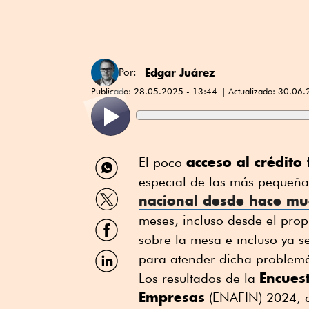
Edgar Juárez
Por:
Publicado:
28.05.2025 - 13:44
Actualizado:
30.06.
Compartir
acceso al crédito
El poco
por
especial de las más pequeña
WhatsApp
Compartir
nacional desde hace mu
por
Twitter
meses, incluso desde el prop
Compartir
por
sobre la mesa e incluso ya 
Facebook
Compartir
para atender dicha problemá
por
Encues
Los resultados de la
Linkedin
Empresas
(ENAFIN) 2024, d