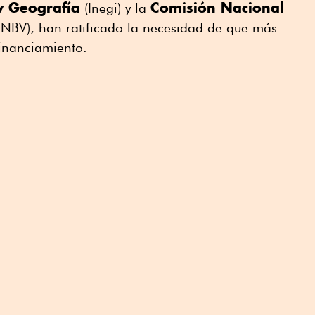
 y Geografía
Comisión Nacional
(Inegi) y la
NBV), han ratificado la necesidad de que más
inanciamiento.