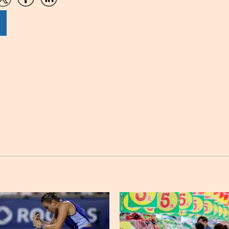
artir
Compartir
Compartir
Compartir
por
por
por
sApp
Twitter
Facebook
Linkedin