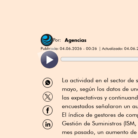
Agencias
Por:
Publicado:
04.06.2026 - 00:26
Actualizado:
04.06.
Compartir
La actividad en el sector de
por
mayo, según los datos de un
WhatsApp
Compartir
las expectativas y continuan
por
Twitter
encuestados señalaron un au
Compartir
por
El índice de gestores de com
Facebook
Compartir
Gestión de Suministros (ISM, 
por
mes pasado, un aumento de 0.
Linkedin