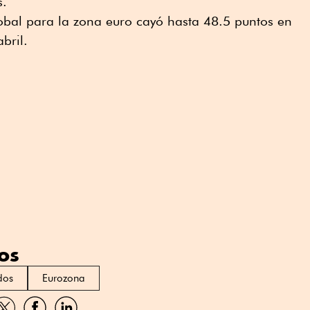
s.
bal para la zona euro cayó hasta 48.5 puntos en
bril.
os
dos
Eurozona