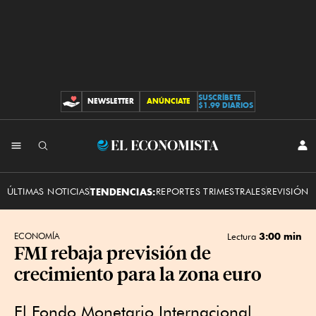
SUSCRÍBETE
NEWSLETTER
ANÚNCIATE
CONTRIBUCIONES
$1.99 DIARIOS
INI
El
SES
Economista
ÚLTIMAS NOTICIAS
TENDENCIAS:
REPORTES TRIMESTRALES
REVISIÓN 
3:00 min
ECONOMÍA
Lectura
FMI rebaja previsión de
crecimiento para la zona euro
El Fondo Monetario Internacional