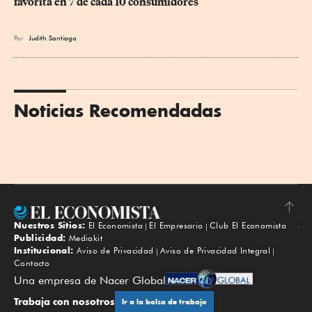
favorita en 7 de cada 10 consumidores
Por
Judith Santiago
Noticias Recomendadas
Nuestros Sitios:
El Economista
El Empresario
Club El Economista
Subir
Publicidad:
Mediakit
Institucional:
Aviso de Privacidad
Aviso de Privacidad Integral
Contacto
Una empresa de Nacer Global
Trabaja con nosotros
Ir a la bolsa de trabajo