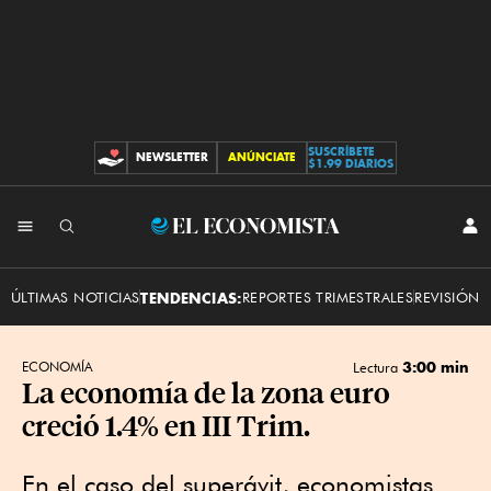
SUSCRÍBETE
NEWSLETTER
ANÚNCIATE
CONTRIBUCIONES
$1.99 DIARIOS
INI
El
SES
Economista
ÚLTIMAS NOTICIAS
TENDENCIAS:
REPORTES TRIMESTRALES
REVISIÓN 
3:00 min
ECONOMÍA
Lectura
La economía de la zona euro
creció 1.4% en III Trim.
En el caso del superávit, economistas