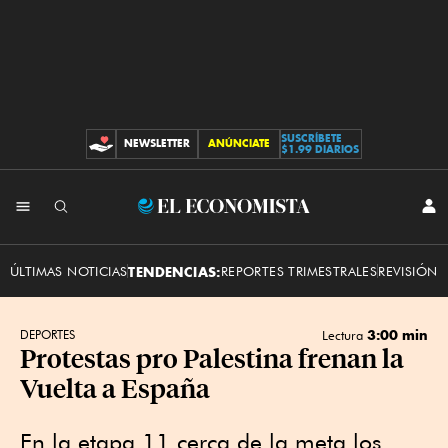
SUSCRÍBETE
NEWSLETTER
ANÚNCIATE
CONTRIBUCIONES
$1.99 DIARIOS
INI
El
SES
Economista
ÚLTIMAS NOTICIAS
TENDENCIAS:
REPORTES TRIMESTRALES
REVISIÓN 
3:00 min
DEPORTES
Lectura
Protestas pro Palestina frenan la
Vuelta a España
En la etapa 11 cerca de la meta los