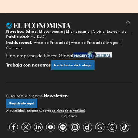
Nuestros Sitios:
El Economista
El Empresario
Club El Economista
Subir
Publicidad:
Mediakit
Institucional:
Aviso de Privacidad
Aviso de Privacidad Integral
Contacto
Una empresa de Nacer Global
Trabaja con nosotros
Ir a la bolsa de trabajo
Newsletter.
Suscríbete a nuestros
Regístrate aquí
Al suscribirte, aceptas nuestras
políticas de privacidad
.
Síguenos