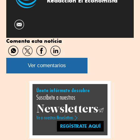
Redacción El Economista
Comenta esta noticia
Compartir
Compartir
Compartir
Compartir
por
por
por
por
WhatsApp
Twitter
Facebook
Linkedin
Ver comentarios
Únete infórmate descubre
Suscríbete a nuestros
Newsletters
Ve a nuestros Newsletters
REGÍSTRATE AQUÍ