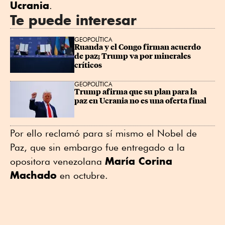
Ucrania
.
Te puede interesar
GEOPOLÍTICA
Ruanda y el Congo firman acuerdo 
de paz; Trump va por minerales 
críticos
GEOPOLÍTICA
Trump afirma que su plan para la 
paz en Ucrania no es una oferta final
Por ello reclamó para sí mismo el Nobel de
Paz, que sin embargo fue entregado a la
María Corina
opositora venezolana
Machado
en octubre.