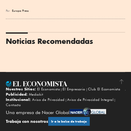
Por
Europa Press
Noticias Recomendadas
Nuestros Sitios:
El Economista
El Empresario
Club El Economista
Subir
Publicidad:
Mediakit
Institucional:
Aviso de Privacidad
Aviso de Privacidad Integral
Contacto
Una empresa de Nacer Global
Trabaja con nosotros
Ir a la bolsa de trabajo