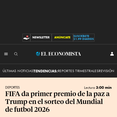
SUSCRÍBETE
NEWSLETTER
ANÚNCIATE
CONTRIBUCIONES
$1.99 DIARIOS
INI
El
SES
Economista
ÚLTIMAS NOTICIAS
TENDENCIAS:
REPORTES TRIMESTRALES
REVISIÓN 
3:00 min
DEPORTES
Lectura
FIFA da primer premio de la paz a
Trump en el sorteo del Mundial
de futbol 2026