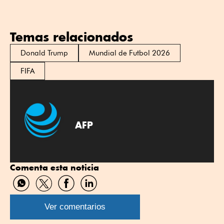
Temas relacionados
Donald Trump
Mundial de Futbol 2026
FIFA
AFP
Comenta esta noticia
Compartir
Compartir
Compartir
Compartir
por
por
por
por
WhatsApp
Twitter
Facebook
Linkedin
Ver comentarios