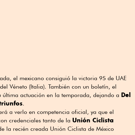
ada, el mexicano consiguió la victoria 95 de UAE
el Véneto (Italia). También con un boletín, el
Del
u última actuación en la temporada, dejando a
triunfos
.
erá a verlo en competencia oficial, ya que el
Unión Ciclista
on credenciales tanto de la
e la recién creada Unión Ciclista de México