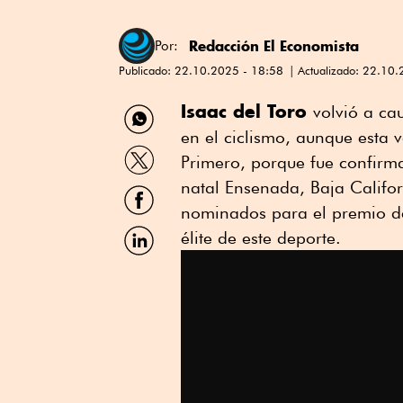
Redacción El Economista
Por:
Publicado:
22.10.2025 - 18:58
Actualizado:
22.10.
Compartir
Isaac del Toro
volvió a ca
por
en el ciclismo, aunque esta v
WhatsApp
Compartir
Primero, porque fue confirm
por
Twitter
natal Ensenada, Baja Californ
Compartir
por
nominados para el premio del
Facebook
Compartir
élite de este deporte.
por
Linkedin