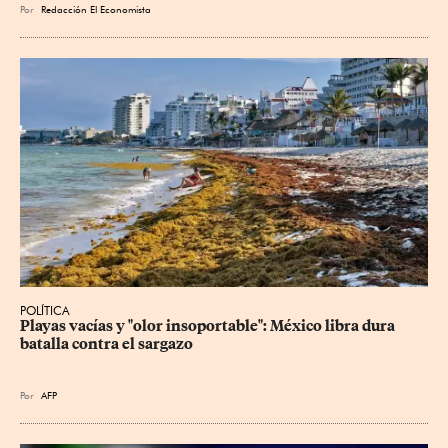
Por
Redacción El Economista
POLÍTICA
Playas vacías y "olor insoportable": México libra dura 
batalla contra el sargazo
Por
AFP