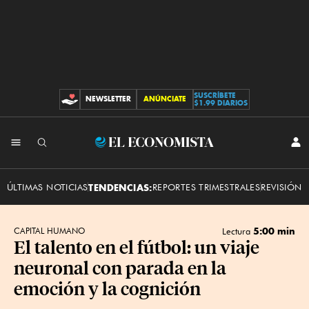
SUSCRÍBETE
NEWSLETTER
ANÚNCIATE
CONTRIBUCIONES
$1.99 DIARIOS
INI
El
SES
Economista
ÚLTIMAS NOTICIAS
TENDENCIAS:
REPORTES TRIMESTRALES
REVISIÓN 
5:00 min
CAPITAL HUMANO
Lectura
El talento en el fútbol: un viaje
neuronal con parada en la
emoción y la cognición