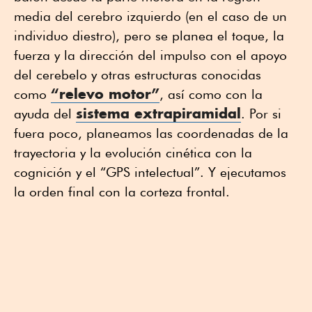
media del cerebro izquierdo (en el caso de un
individuo diestro), pero se planea el toque, la
fuerza y la dirección del impulso con el apoyo
del cerebelo y otras estructuras conocidas
“relevo motor”
como
, así como con la
sistema extrapiramidal
ayuda del
. Por si
fuera poco, planeamos las coordenadas de la
trayectoria y la evolución cinética con la
cognición y el “GPS intelectual”. Y ejecutamos
la orden final con la corteza frontal.