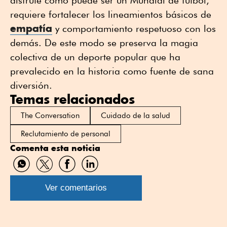
disfrute como puede ser un Mundial de fútbol,
requiere fortalecer los lineamientos básicos de
empatía
y comportamiento respetuoso con los
demás. De este modo se preserva la magia
colectiva de un deporte popular que ha
prevalecido en la historia como fuente de sana
diversión.
Temas relacionados
The Conversation
Cuidado de la salud
Reclutamiento de personal
Comenta esta noticia
Compartir
Compartir
Compartir
Compartir
por
por
por
por
WhatsApp
Twitter
Facebook
Linkedin
Ver comentarios