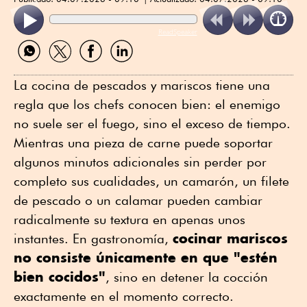
ReadSpeaker
Compartir
Compartir
Compartir
Compartir
por
por
por
por
WhatsApp
Twitter
Facebook
Linkedin
La cocina de pescados y mariscos tiene una
regla que los chefs conocen bien: el enemigo
no suele ser el fuego, sino el exceso de tiempo.
Mientras una pieza de carne puede soportar
algunos minutos adicionales sin perder por
completo sus cualidades, un camarón, un filete
de pescado o un calamar pueden cambiar
radicalmente su textura en apenas unos
cocinar mariscos
instantes. En gastronomía,
no consiste únicamente en que "estén
bien cocidos"
, sino en detener la cocción
exactamente en el momento correcto.