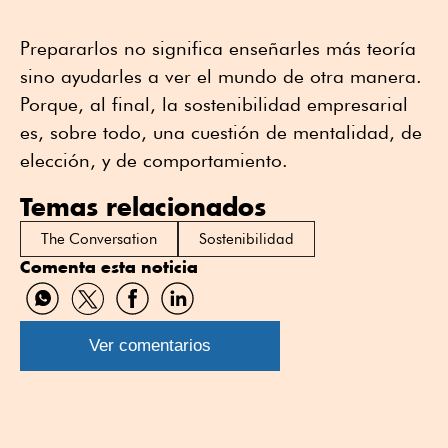
Prepararlos no significa enseñarles más teoría
sino ayudarles a ver el mundo de otra manera.
Porque, al final, la sostenibilidad empresarial
es, sobre todo, una cuestión de mentalidad, de
elección, y de comportamiento.
Temas relacionados
The Conversation
Sostenibilidad
Comenta esta noticia
Compartir
Compartir
Compartir
Compartir
por
por
por
por
WhatsApp
Twitter
Facebook
Linkedin
Ver comentarios