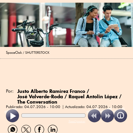
SpaceOak
SHUTTERSTOCK
Justo Alberto Ramírez Franco
/
Por:
José Valverde-Roda
/
Raquel Antolín López
/
The Conversation
Publicado:
04.07.2026 - 10:00
Actualizado:
04.07.2026 - 10:00
ReadSpeaker
Compartir
Compartir
Compartir
Compartir
por
por
por
por