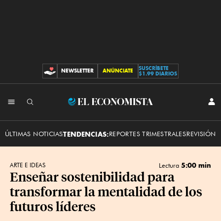
SUSCRÍBETE
NEWSLETTER
ANÚNCIATE
CONTRIBUCIONES
$1.99 DIARIOS
INI
El
SES
Economista
ÚLTIMAS NOTICIAS
TENDENCIAS:
REPORTES TRIMESTRALES
REVISIÓN 
5:00 min
ARTE E IDEAS
Lectura
Enseñar sostenibilidad para
transformar la mentalidad de los
futuros líderes