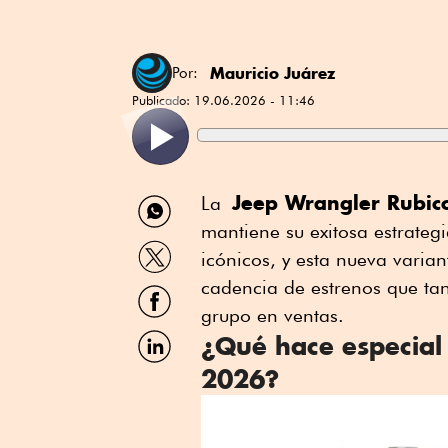
Mauricio Juárez
Por:
Publicado:
19.06.2026 - 11:46
Compartir
Jeep Wrangler Rubic
La
por
mantiene su exitosa estrateg
WhatsApp
Compartir
icónicos, y esta nueva varia
por
Twitter
cadencia de estrenos que tan
Compartir
por
grupo en ventas.
Facebook
Compartir
¿Qué hace especial
por
2026?
Linkedin