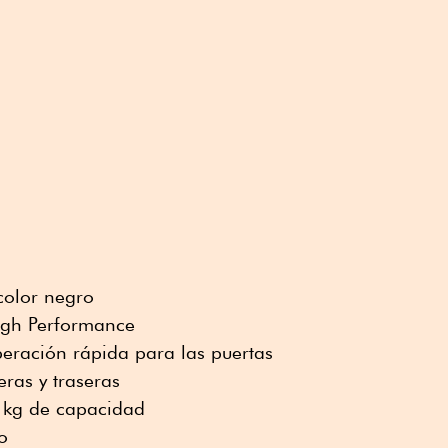
color negro
igh Performance
beración rápida para las puertas
ras y traseras
kg de capacidad
o