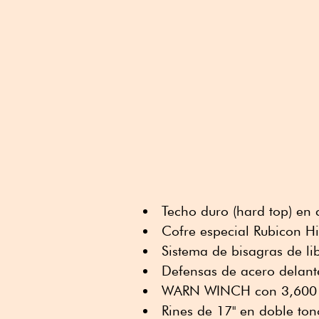
Techo duro (hard top) en 
Cofre especial Rubicon H
Sistema de bisagras de li
Defensas de acero delante
WARN WINCH con 3,600 
Rines de 17" en doble ton