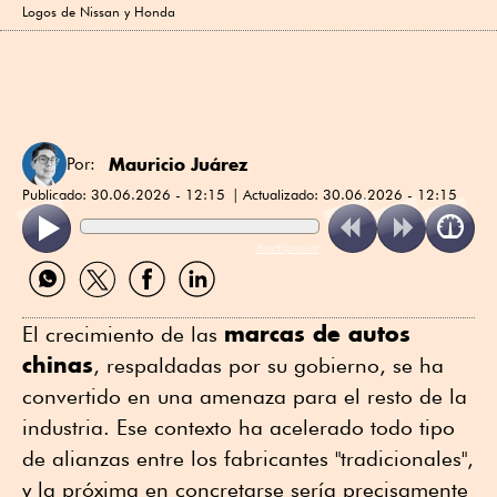
Logos de Nissan y Honda
Mauricio Juárez
Por:
Publicado:
30.06.2026 - 12:15
Actualizado:
30.06.2026 - 12:15
ReadSpeaker
Compartir
Compartir
Compartir
Compartir
por
por
por
por
WhatsApp
Twitter
Facebook
Linkedin
marcas de autos
El crecimiento de las
chinas
, respaldadas por su gobierno, se ha
convertido en una amenaza para el resto de la
industria. Ese contexto ha acelerado todo tipo
de alianzas entre los fabricantes "tradicionales",
y la próxima en concretarse sería precisamente