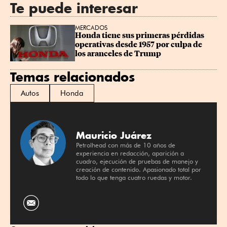
Te puede interesar
MERCADOS
Honda tiene sus primeras pérdidas 
operativas desde 1957 por culpa de 
los aranceles de Trump
Temas relacionados
Autos
Honda
Mauricio Juárez
Petrolhead con más de 10 años de
experiencia en redacción, aparición a
cuadro, ejecución de pruebas de manejo y
creación de contenido. Apasionado total por
todo lo que tenga cuatro ruedas y motor.