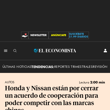
SUSCRÍBETE
NEWSLETTER
ANÚNCIATE
CONTRIBUCIONES
$1.99 DIARIOS
INI
El
SES
Economista
ÚLTIMAS NOTICIAS
TENDENCIAS:
REPORTES TRIMESTRALES
REVISIÓN 
2:00 min
AUTOS
Lectura
Honda y Nissan están por cerrar
un acuerdo de cooperación para
poder competir con las marcas
chinas