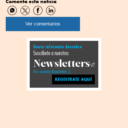
Comenta esta noticia
Compartir
Compartir
Compartir
Compartir
por
por
por
por
WhatsApp
Twitter
Facebook
Linkedin
Ver comentarios
Únete infórmate descubre
Suscríbete a nuestros
Newsletters
Ve a nuestros Newsletters
REGÍSTRATE AQUÍ