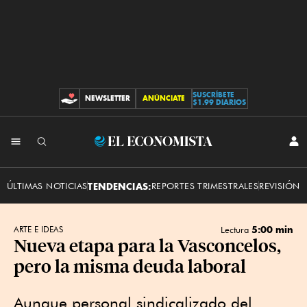
SUSCRÍBETE
NEWSLETTER
ANÚNCIATE
CONTRIBUCIONES
$1.99 DIARIOS
INI
El
SES
Economista
ÚLTIMAS NOTICIAS
TENDENCIAS:
REPORTES TRIMESTRALES
REVISIÓN 
5:00 min
ARTE E IDEAS
Lectura
Nueva etapa para la Vasconcelos,
pero la misma deuda laboral
Aunque personal sindicalizado del