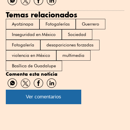
por
por
por
por
WhatsApp
Twitter
Facebook
Linkedin
Temas relacionados
Ayotzinapa
Fotogalerías
Guerrero
Inseguridad en México
Sociedad
Fotogalería
desapariciones forzadas
violencia en México
multimedia
Basílica de Guadalupe
Comenta esta noticia
Compartir
Compartir
Compartir
Compartir
por
por
por
por
WhatsApp
Twitter
Facebook
Linkedin
Ver comentarios