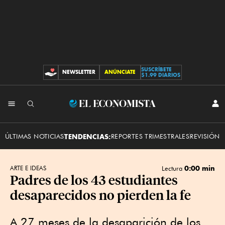
SUSCRÍBETE
NEWSLETTER
ANÚNCIATE
CONTRIBUCIONES
$1.99 DIARIOS
INI
El
SES
Economista
ÚLTIMAS NOTICIAS
TENDENCIAS:
REPORTES TRIMESTRALES
REVISIÓN 
0:00 min
ARTE E IDEAS
Lectura
Padres de los 43 estudiantes
desaparecidos no pierden la fe
A 27 meses de la desaparición de los