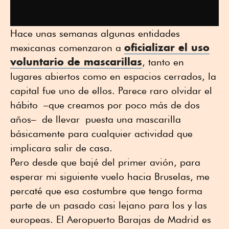
Hace unas semanas algunas entidades
oficializar el uso
mexicanas comenzaron a
voluntario de mascarillas
, tanto en
lugares abiertos como en espacios cerrados, la
capital fue uno de ellos. Parece raro olvidar el
hábito –que creamos por poco más de dos
años– de llevar puesta una mascarilla
básicamente para cualquier actividad que
implicara salir de casa.
Pero desde que bajé del primer avión, para
esperar mi siguiente vuelo hacia Bruselas, me
percaté que esa costumbre que tengo forma
parte de un pasado casi lejano para los y las
europeas. El Aeropuerto Barajas de Madrid es