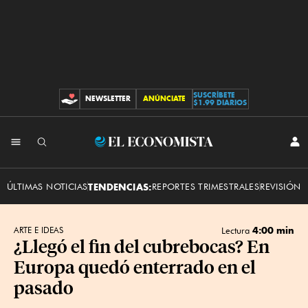
SUSCRÍBETE
NEWSLETTER
ANÚNCIATE
CONTRIBUCIONES
$1.99 DIARIOS
INI
El
SES
Economista
ÚLTIMAS NOTICIAS
TENDENCIAS:
REPORTES TRIMESTRALES
REVISIÓN 
4:00 min
ARTE E IDEAS
Lectura
¿Llegó el fin del cubrebocas? En
Europa quedó enterrado en el
pasado