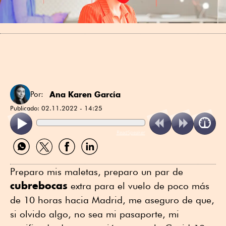
Ana Karen García
Por:
Publicado:
02.11.2022 - 14:25
ReadSpeaker
Compartir
Compartir
Compartir
Compartir
por
por
por
por
WhatsApp
Twitter
Facebook
Linkedin
Preparo mis maletas, preparo un par de
cubrebocas
extra para el vuelo de poco más
de 10 horas hacia Madrid, me aseguro de que,
si olvido algo, no sea mi pasaporte, mi