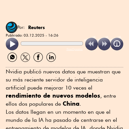
Reuters
Por:
Publicado:
03.12.2025 - 16:26
ReadSpeaker
Compartir
Compartir
Compartir
Compartir
por
por
por
por
WhatsApp
Twitter
Facebook
Linkedin
Nvidia publicó nuevos datos que muestran que
su más reciente servidor de inteligencia
artificial puede mejorar 10 veces el
rendimiento de nuevos modelos
, entre
China
ellos dos populares de
.
Los datos llegan en un momento en que el
mundo de la IA ha pasado de centrarse en el
entrenamiento de modelos de IA, donde Nvidia