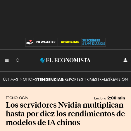
SUSCRÍBETE
NEWSLETTER
ANÚNCIATE
CONTRIBUCIONES
$1.99 DIARIOS
INI
El
SES
Economista
ÚLTIMAS NOTICIAS
TENDENCIAS:
REPORTES TRIMESTRALES
REVISIÓN 
2:00 min
TECNOLOGÍA
Lectura
Los servidores Nvidia multiplican
hasta por diez los rendimientos de
modelos de IA chinos