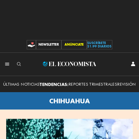
SUSCRÍBETE
NEWSLETTER
ANÚNCIATE
CONTRIBUCIONES
$1.99 DIARIOS
El
INI
SES
Economista
ÚLTIMAS NOTICIAS
TENDENCIAS:
REPORTES TRIMESTRALES
REVISIÓN 
CHIHUAHUA