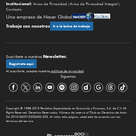
Institucional:
Aviso de Privacidad
Aviso de Privacidad Integral
Contacto
Una empresa de Nacer Global
Trabaja con nosotros
Ir a la bolsa de trabajo
Newsletter.
Suscríbete a nuestros
Regístrate aquí
Al suscribirte, aceptas nuestras
políticas de privacidad
.
Síguenos
Copyright © 1988-2015 Periódico Especializado en Economía y Finanzas, S.A. de C.V. All
Rights Reserved. Derechos Reservados. Número de reserva al Título en Derechos de Autor
04-2010-062510353600-203. Al visitar esta página, usted está de acuerdo con los
términos del servicio