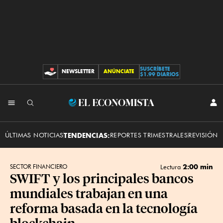
SUSCRÍBETE
NEWSLETTER
ANÚNCIATE
CONTRIBUCIONES
$1.99 DIARIOS
INI
El
SES
Economista
ÚLTIMAS NOTICIAS
TENDENCIAS:
REPORTES TRIMESTRALES
REVISIÓN 
2:00 min
SECTOR FINANCIERO
Lectura
SWIFT y los principales bancos
mundiales trabajan en una
reforma basada en la tecnología
blockchain