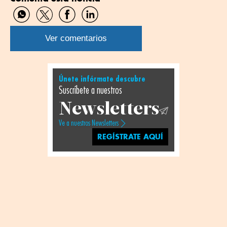
Compartir
Compartir
Compartir
Compartir
por
por
por
por
WhatsApp
Twitter
Facebook
Linkedin
Ver comentarios
Únete infórmate descubre
Suscríbete a nuestros
Newsletters
Ve a nuestros Newsletters
REGÍSTRATE AQUÍ