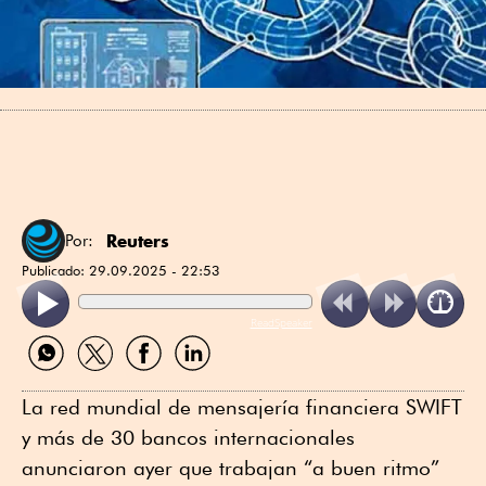
Reuters
Por:
Publicado:
29.09.2025 - 22:53
ReadSpeaker
Compartir
Compartir
Compartir
Compartir
por
por
por
por
WhatsApp
Twitter
Facebook
Linkedin
La red mundial de mensajería financiera SWIFT
y más de 30 bancos internacionales
anunciaron ayer que trabajan “a buen ritmo”