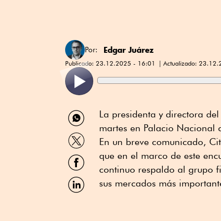
Edgar Juárez
Por:
Publicado:
23.12.2025 - 16:01
Actualizado:
23.12.
Compartir
La presidenta y directora de
por
martes en Palacio Nacional 
WhatsApp
Compartir
En un breve comunicado, Cit
por
Twitter
que en el marco de este enc
Compartir
por
continuo respaldo al grupo f
Facebook
Compartir
sus mercados más important
por
Linkedin