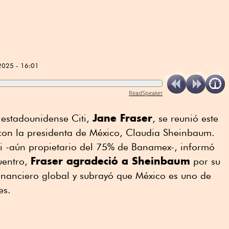
2025 - 16:01
ReadSpeaker
Jane Fraser
l estadounidense Citi,
, se reunió este
con la presidenta de México, Claudia Sheinbaum.
i -aún propietario del 75% de Banamex-, informó
Fraser agradeció a Sheinbaum
uentro,
por su
inanciero global y subrayó que México es uno de
es.