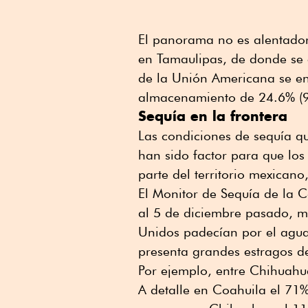
El panorama no es alentador
en Tamaulipas, de donde se e
de la Unión Americana se en
almacenamiento de 24.6% (9
Sequía en la frontera
Las condiciones de sequía q
han sido factor para que los
parte del territorio mexicano
El Monitor de Sequía de la 
al 5 de diciembre pasado, mo
Unidos padecían por el agua
presenta grandes estragos d
Por ejemplo, entre Chihuahu
A detalle en Coahuila el 71