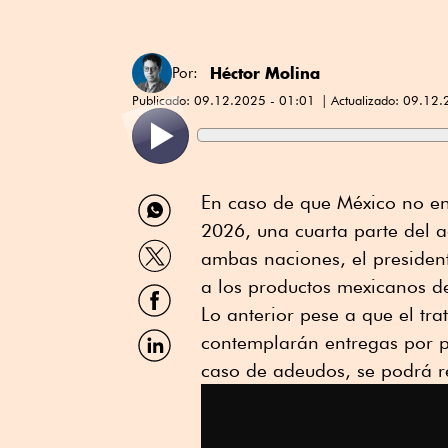
Héctor Molina
Por:
Publicado:
09.12.2025 - 01:01
Actualizado:
09.12.
Compartir
En caso de que México no en
por
2026, una cuarta parte del 
WhatsApp
Compartir
ambas naciones, el preside
por
Twitter
a los productos mexicanos de
Compartir
por
Lo anterior pese a que el tr
Facebook
Compartir
contemplarán entregas por p
por
caso de adeudos, se podrá re
Linkedin