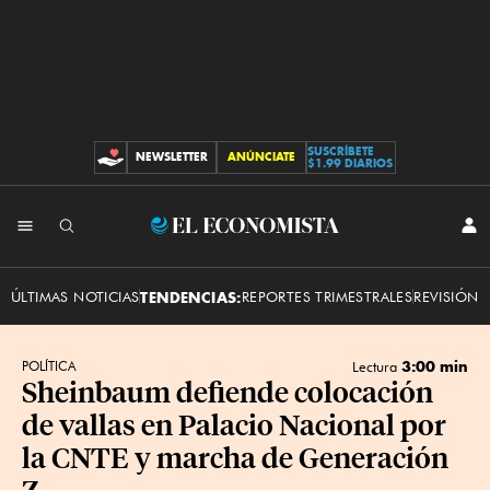
SUSCRÍBETE
NEWSLETTER
ANÚNCIATE
CONTRIBUCIONES
$1.99 DIARIOS
INI
El
SES
Economista
ÚLTIMAS NOTICIAS
TENDENCIAS:
REPORTES TRIMESTRALES
REVISIÓN 
3:00 min
POLÍTICA
Lectura
Sheinbaum defiende colocación
de vallas en Palacio Nacional por
la CNTE y marcha de Generación
Z