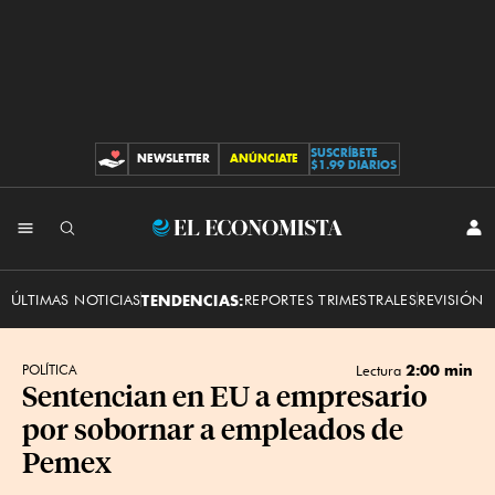
SUSCRÍBETE
NEWSLETTER
ANÚNCIATE
CONTRIBUCIONES
$1.99 DIARIOS
INI
El
SES
Economista
ÚLTIMAS NOTICIAS
TENDENCIAS:
REPORTES TRIMESTRALES
REVISIÓN 
2:00 min
POLÍTICA
Lectura
Sentencian en EU a empresario
por sobornar a empleados de
Pemex