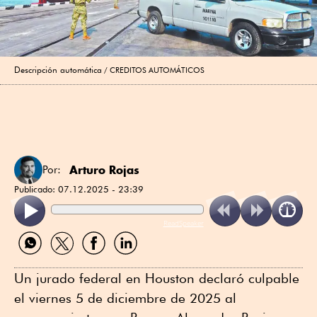
Descripción automática
CREDITOS AUTOMÁTICOS
Arturo Rojas
Por:
Publicado:
07.12.2025 - 23:39
ReadSpeaker
Compartir
Compartir
Compartir
Compartir
por
por
por
por
WhatsApp
Twitter
Facebook
Linkedin
Un jurado federal en Houston declaró culpable
el viernes 5 de diciembre de 2025 al