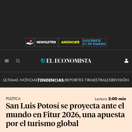
SUSCRÍBETE
NEWSLETTER
ANÚNCIATE
CONTRIBUCIONES
$1.99 DIARIOS
INI
El
SES
Economista
ÚLTIMAS NOTICIAS
TENDENCIAS:
REPORTES TRIMESTRALES
REVISIÓN 
2:00 min
POLÍTICA
Lectura
San Luis Potosí se proyecta ante el
mundo en Fitur 2026, una apuesta
por el turismo global