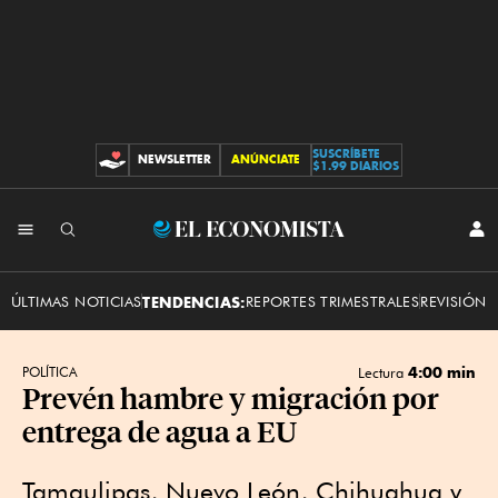
SUSCRÍBETE
NEWSLETTER
ANÚNCIATE
CONTRIBUCIONES
$1.99 DIARIOS
INI
El
SES
Economista
ÚLTIMAS NOTICIAS
TENDENCIAS:
REPORTES TRIMESTRALES
REVISIÓN 
4:00 min
POLÍTICA
Lectura
Prevén hambre y migración por
entrega de agua a EU
Tamaulipas, Nuevo León, Chihuahua y