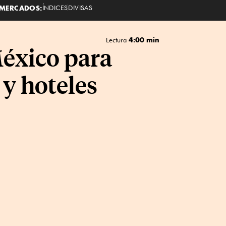
MERCADOS:
ÍNDICES
DIVISAS
4:00 min
Lectura
éxico para
 y hoteles