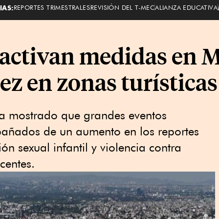
IAS:
REPORTES TRIMESTRALES
REVISIÓN DEL T-MEC
ALIANZA EDUCATIVA
activan medidas en M
ñez en zonas turísticas
 ha mostrado que grandes eventos
pañados de un aumento en los reportes
ión sexual infantil y violencia contra
scentes.