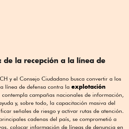
 de la recepción a la línea de
CH y el Consejo Ciudadano busca convertir a los
explotación
ra línea de defensa contra la
o contempla campañas nacionales de información,
 ayuda y, sobre todo, la capacitación masiva del
ficar señales de riesgo y activar rutas de atención.
rincipales cadenas del país, se comprometió a
tivos, colocar información de líneas de denuncia en