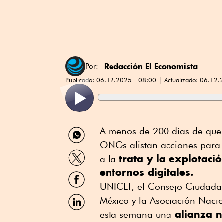
Redacción El Economista
Por:
Publicado:
06.12.2025 - 08:00
Actualizado:
06.12.
Compartir
A menos de 200 días de que
por
ONGs alistan acciones para l
WhatsApp
Compartir
trata y la explotac
a la
por
entornos digitales.
Twitter
Compartir
por
UNICEF, el Consejo Ciudadan
Facebook
Compartir
México y la Asociación Nac
por
alianza 
esta semana una
Linkedin