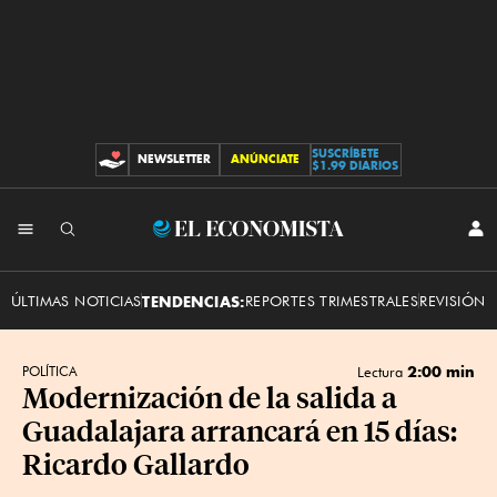
SUSCRÍBETE
NEWSLETTER
ANÚNCIATE
CONTRIBUCIONES
$1.99 DIARIOS
INI
El
SES
Economista
ÚLTIMAS NOTICIAS
TENDENCIAS:
REPORTES TRIMESTRALES
REVISIÓN 
2:00 min
POLÍTICA
Lectura
Modernización de la salida a
Guadalajara arrancará en 15 días:
Ricardo Gallardo