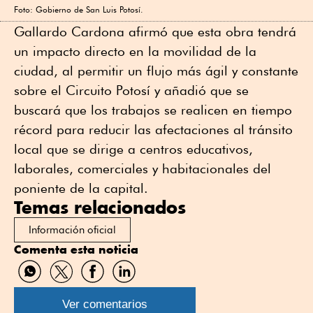
Foto: Gobierno de San Luis Potosí.
Gallardo Cardona afirmó que esta obra tendrá
un impacto directo en la movilidad de la
ciudad, al permitir un flujo más ágil y constante
sobre el Circuito Potosí y añadió que se
buscará que los trabajos se realicen en tiempo
récord para reducir las afectaciones al tránsito
local que se dirige a centros educativos,
laborales, comerciales y habitacionales del
poniente de la capital.
Temas relacionados
Información oficial
Comenta esta noticia
Compartir
Compartir
Compartir
Compartir
por
por
por
por
WhatsApp
Twitter
Facebook
Linkedin
Ver comentarios