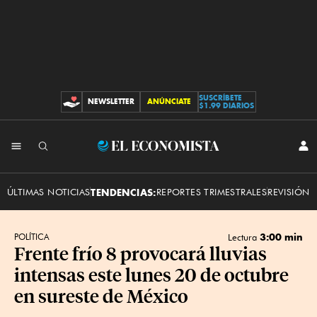
SUSCRÍBETE
NEWSLETTER
ANÚNCIATE
CONTRIBUCIONES
$1.99 DIARIOS
INI
El
SES
Economista
ÚLTIMAS NOTICIAS
TENDENCIAS:
REPORTES TRIMESTRALES
REVISIÓN 
3:00 min
POLÍTICA
Lectura
Frente frío 8 provocará lluvias
intensas este lunes 20 de octubre
en sureste de México