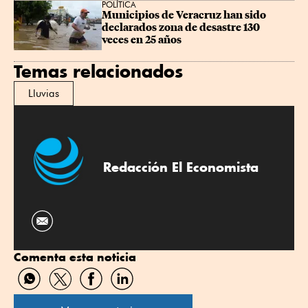
POLÍTICA
Municipios de Veracruz han sido 
declarados zona de desastre 130 
veces en 25 años
Temas relacionados
Lluvias
Redacción El Economista
Comenta esta noticia
Compartir
Compartir
Compartir
Compartir
por
por
por
por