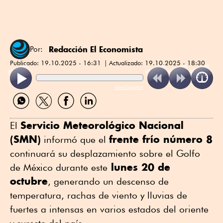
Redacción El Economista
Por:
Publicado:
19.10.2025 - 16:31
Actualizado:
19.10.2025 - 18:30
ReadSpeaker
Compartir
Compartir
Compartir
Compartir
por
por
por
por
WhatsApp
Twitter
Facebook
Linkedin
Servicio Meteorológico Nacional
El
(SMN)
frente frío número 8
informó que el
continuará su desplazamiento sobre el Golfo
lunes 20 de
de México durante este
octubre
, generando un descenso de
temperatura, rachas de viento y lluvias de
fuertes a intensas en varios estados del oriente