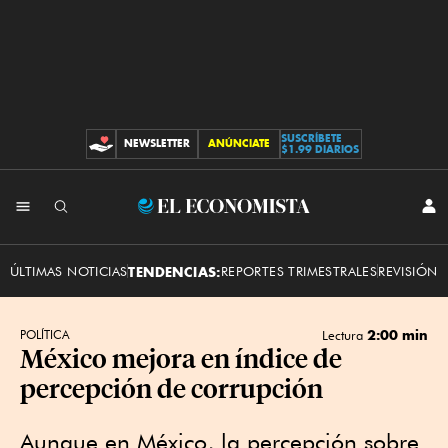
SUSCRÍBETE
NEWSLETTER
ANÚNCIATE
CONTRIBUCIONES
$1.99 DIARIOS
INI
El
SES
Economista
ÚLTIMAS NOTICIAS
TENDENCIAS:
REPORTES TRIMESTRALES
REVISIÓN 
2:00 min
POLÍTICA
Lectura
México mejora en índice de
percepción de corrupción
Aunque en México, la percepción sobre