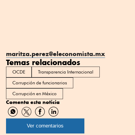
maritza.perez@eleconomista.mx
Temas relacionados
OCDE
Transparencia Internacional
Corrupción de funcionarios
Corrupción en México
Comenta esta noticia
Compartir
Compartir
Compartir
Compartir
por
por
por
por
WhatsApp
Twitter
Facebook
Linkedin
Ver comentarios