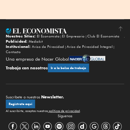
Nuestros Sitios:
El Economista
El Empresario
Club El Economista
Subir
Publicidad:
Mediakit
Institucional:
Aviso de Privacidad
Aviso de Privacidad Integral
Contacto
Una empresa de Nacer Global
Trabaja con nosotros
Ir a la bolsa de trabajo
Newsletter.
Suscríbete a nuestros
Regístrate aquí
Al suscribirte, aceptas nuestras
políticas de privacidad
.
Síguenos