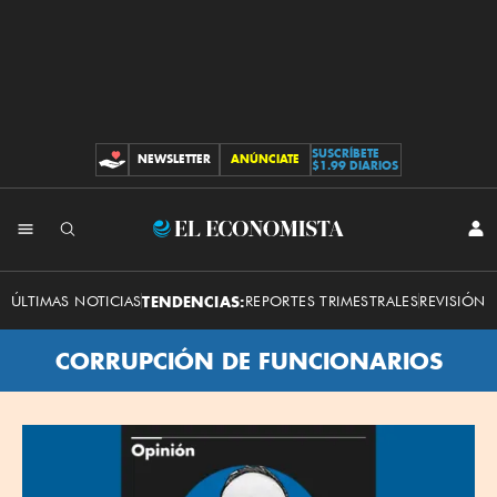
SUSCRÍBETE
NEWSLETTER
ANÚNCIATE
CONTRIBUCIONES
$1.99 DIARIOS
El
INI
SES
Economista
ÚLTIMAS NOTICIAS
TENDENCIAS:
REPORTES TRIMESTRALES
REVISIÓN 
CORRUPCIÓN DE FUNCIONARIOS