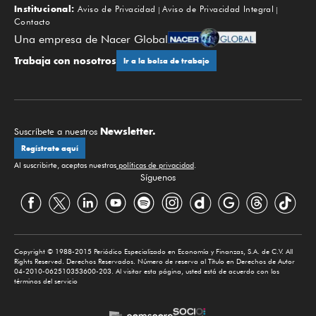
Institucional:
Aviso de Privacidad
Aviso de Privacidad Integral
Contacto
Una empresa de Nacer Global
Trabaja con nosotros
Ir a la bolsa de trabajo
Newsletter.
Suscríbete a nuestros
Regístrate aquí
Al suscribirte, aceptas nuestras
políticas de privacidad
.
Síguenos
Copyright © 1988-2015 Periódico Especializado en Economía y Finanzas, S.A. de C.V. All
Rights Reserved. Derechos Reservados. Número de reserva al Título en Derechos de Autor
04-2010-062510353600-203. Al visitar esta página, usted está de acuerdo con los
términos del servicio