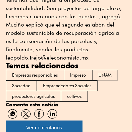
sustentabilidad. Son proyectos de largo plazo,
llevamos cinco años con los huertos , agregó.
Muciño explicó que el segundo eslabón del
modelo sustentable de recuperación agrícola
es la conservación de las parcelas y,
finalmente, vender los productos.
leopoldo.trejo@eleconomista.mx
Temas relacionados
Empresas responsables
Impreso
UNAM
Sociedad
Emprendedores Sociales
productores agrícolas
cultivos
Comenta esta noticia
Compartir
Compartir
Compartir
Compartir
por
por
por
por
WhatsApp
Twitter
Facebook
Linkedin
Ver comentarios