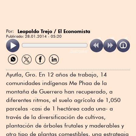
Leopoldo Trejo / El Economista
Por:
Publicado:
28.01.2014 - 05:20
ReadSpeaker
Compartir
Compartir
Compartir
Compartir
por
por
por
por
WhatsApp
Twitter
Facebook
Linkedin
Ayutla, Gro. En 12 años de trabajo, 14
comunidades indígenas Me Phaa de la
montaña de Guerrero han recuperado, a
diferentes ritmos, el suelo agrícola de 1,050
parcelas -casi de 1 hectárea cada una- a
través de la diversificación de cultivos,
plantación de árboles frutales y maderables y
otro tipo de plantas comestibles, una estrategia