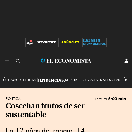
SUSCRÍBETE
NEWSLETTER
ANÚNCIATE
CONTRIBUCIONES
$1.99 DIARIOS
INI
El
SES
Economista
ÚLTIMAS NOTICIAS
TENDENCIAS:
REPORTES TRIMESTRALES
REVISIÓN 
5:00 min
POLÍTICA
Lectura
Cosechan frutos de ser
sustentable
En 12 años de trabajo, 14