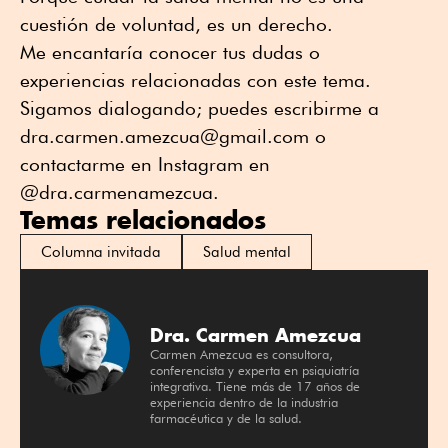
cuestión de voluntad, es un derecho.
Me encantaría conocer tus dudas o
experiencias relacionadas con este tema.
Sigamos dialogando; puedes escribirme a
dra.carmen.amezcua@gmail.com o
contactarme en Instagram en
@dra.carmenamezcua.
Temas relacionados
Columna invitada
Salud mental
Dra. Carmen Amezcua
Carmen Amezcua es consultora,
conferencista y experta en psiquiatría
integrativa. Tiene más de 17 años de
experiencia dentro de la industria
farmacéutica y de la salud.