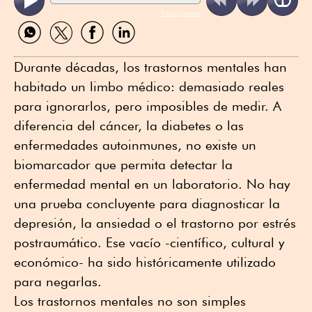
ReadSpeaker
Compartir
Compartir
Compartir
Compartir
por
por
por
por
WhatsApp
Twitter
Facebook
Linkedin
Durante décadas, los trastornos mentales han
habitado un limbo médico: demasiado reales
para ignorarlos, pero imposibles de medir. A
diferencia del cáncer, la diabetes o las
enfermedades autoinmunes, no existe un
biomarcador que permita detectar la
enfermedad mental en un laboratorio. No hay
una prueba concluyente para diagnosticar la
depresión, la ansiedad o el trastorno por estrés
postraumático. Ese vacío -científico, cultural y
económico- ha sido históricamente utilizado
para negarlas.
Los trastornos mentales no son simples