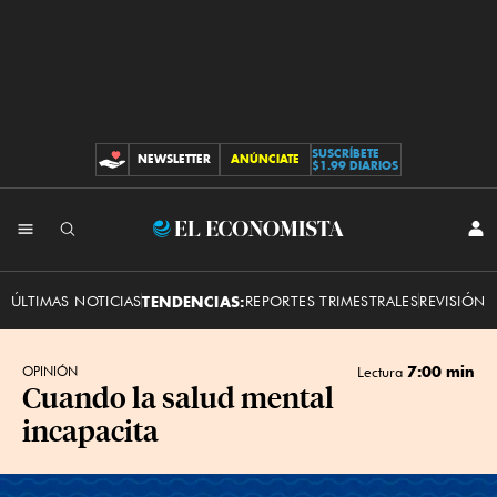
SUSCRÍBETE
NEWSLETTER
ANÚNCIATE
CONTRIBUCIONES
$1.99 DIARIOS
INI
El
SES
Economista
ÚLTIMAS NOTICIAS
TENDENCIAS:
REPORTES TRIMESTRALES
REVISIÓN 
7:00 min
OPINIÓN
Lectura
Cuando la salud mental
incapacita