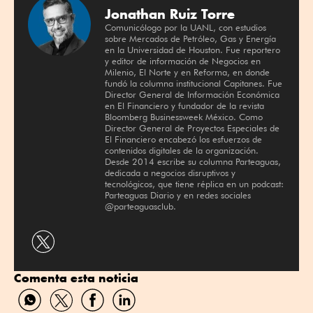
Jonathan Ruiz Torre
Comunicólogo por la UANL, con estudios
sobre Mercados de Petróleo, Gas y Energía
en la Universidad de Houston. Fue reportero
y editor de información de Negocios en
Milenio, El Norte y en Reforma, en donde
fundó la columna institucional Capitanes. Fue
Director General de Información Económica
en El Financiero y fundador de la revista
Bloomberg Businessweek México. Como
Director General de Proyectos Especiales de
El Financiero encabezó los esfuerzos de
contenidos digitales de la organización.
Desde 2014 escribe su columna Parteaguas,
dedicada a negocios disruptivos y
tecnológicos, que tiene réplica en un podcast:
Parteaguas Diario y en redes sociales
@parteaguasclub.
Compartir
por
Comenta esta noticia
Twitter
Compartir
Compartir
Compartir
Compartir