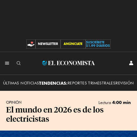
SUSCRÍBETE
NEWSLETTER
ANÚNCIATE
CONTRIBUCIONES
$1.99 DIARIOS
INI
El
SES
Economista
ÚLTIMAS NOTICIAS
TENDENCIAS:
REPORTES TRIMESTRALES
REVISIÓN 
4:00 min
OPINIÓN
Lectura
El mundo en 2026 es de los
electricistas