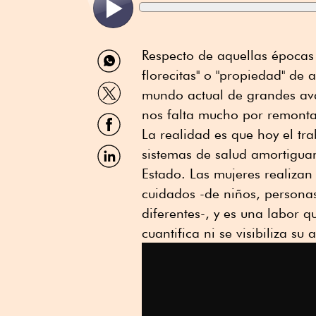
Compartir
Respecto de aquellas épocas
por
florecitas" o "propiedad" de
WhatsApp
Compartir
mundo actual de grandes av
por
Twitter
nos falta mucho por remontar
Compartir
por
La realidad es que hoy el tr
Facebook
Compartir
sistemas de salud amortigua
por
Estado. Las mujeres realiza
Linkedin
cuidados -de niños, persona
diferentes-, y es una labor 
cuantifica ni se visibiliza su