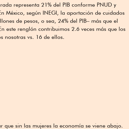
erada representa 21% del PIB conforme PNUD y
n México, según INEGI, la aportación de cuidados
lones de pesos, o sea, 24% del PIB– más que el
En este renglón contribuimos 2.6 veces más que los
 nosotras vs. 16 de ellos.
r que sin las mujeres la economía se viene abajo.