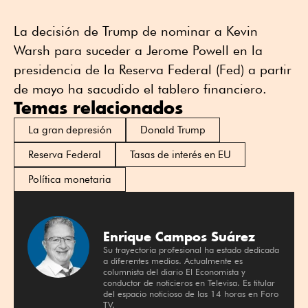
La decisión de Trump de nominar a Kevin
Warsh para suceder a Jerome Powell en la
presidencia de la Reserva Federal (Fed) a partir
de mayo ha sacudido el tablero financiero.
Temas relacionados
La gran depresión
Donald Trump
Reserva Federal
Tasas de interés en EU
Política monetaria
Enrique Campos Suárez
Su trayectoria profesional ha estado dedicada
a diferentes medios. Actualmente es
columnista del diario El Economista y
conductor de noticieros en Televisa. Es titular
del espacio noticioso de las 14 horas en Foro
TV.