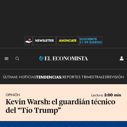
SUSCRÍBETE
NEWSLETTER
ANÚNCIATE
CONTRIBUCIONES
$1.99 DIARIOS
INI
El
SES
Economista
ÚLTIMAS NOTICIAS
TENDENCIAS:
REPORTES TRIMESTRALES
REVISIÓN 
3:00 min
OPINIÓN
Lectura
Kevin Warsh: el guardián técnico
del “Tío Trump”